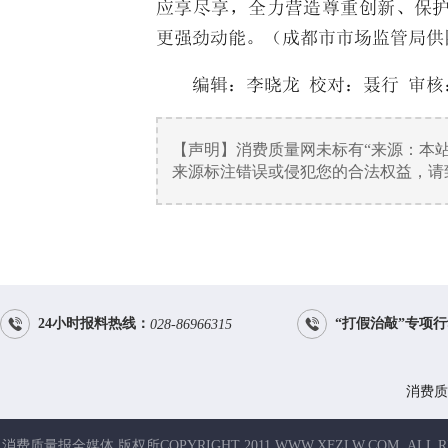
应享尽享，全力营造尊重创新、保
更强劲动能。
（成都市市场监管局供
编辑：
李晓龙
校对：聂行 审核
【声明】消费质量网未标有“来源：本
来源标注错误或侵犯您的合法权益，请致电


24小时报料热线：
“打假治敲”专项
028-86966315
消费质
消费质量报全媒体 版权所COPYRIGHT 2011 WWW.XFZLW.COM .ALL R