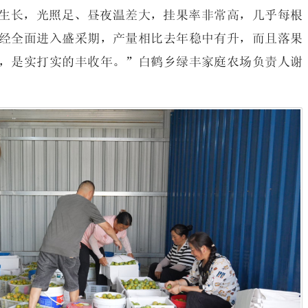
生长，光照足、昼夜温差大，挂果率非常高，几乎每根
经全面进入盛采期，产量相比去年稳中有升，而且落果
，是实打实的丰收年。”白鹤乡绿丰家庭农场负责人谢