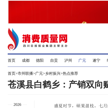
首页
成都
德阳
自贡
泸州
广元
遂宁
首页
>
市州联播
>
广元
>
乡村振兴
>
热点推荐
苍溪县白鹤乡：产销双向赋
2026
盛夏时节，硕果盈枝。七月