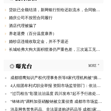
贷款已全额结清，新网银行拒给还款流水，合同验签显示被篡改

婚庆公司不按照合同履行

酒店代理被骗了

养老退费（百分温度康养）

婚纱店违规收取定金，并不予退还

长城哈弗大狗大面积喷漆仍严重色差，三次返工无果还要第四次，厂家和4S店推诿不管！

曝光台
MORE
成都猎鹰知识产权代理事务所等8家代理机构被“摘牌” 三年内不得重新申请登记
4人组团牟利式职业举报 资阳市场监管部门：依法规制、不予奖励
“过罚相当”彰显法治温度 四川发布7起不予行政处罚典型案例
“钵钵鸡”调料加亚硝酸钠被立案侦查 成都市市场监管局公布一批典型案例
涉及网售禁售药品、非法渠道购进药品等 成都3家医疗机构被处罚