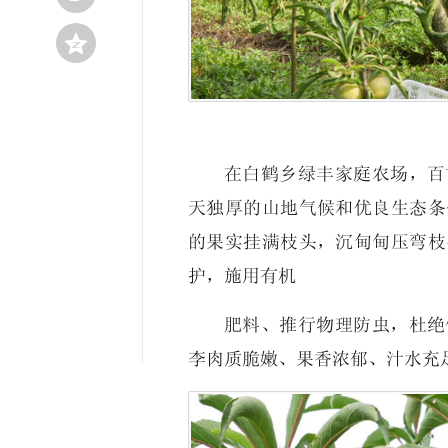

在白鹤乡绿丰家庭农场，百
天独厚的山地气候和优良生态条
的果实挂满枝头，沉甸甸压弯枝
护，施用有机
肥料、推行物理防虫，杜绝
李肉质脆嫩、果香浓郁、汁水充