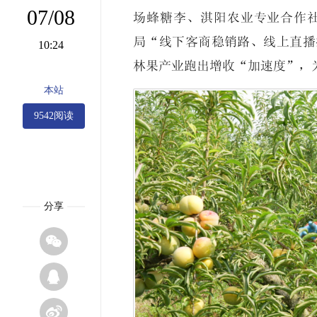
07/08
场蜂糖李、淇阳农业专业合作
局“线下客商稳销路、线上直播
10:24
林果产业跑出增收“加速度”，
本站
9542阅读
分享


