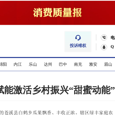


电
投诉维权
Q
绵阳
内江
乐山
达州
巴中
南充
雅安
眉山
能激活乡村振兴“甜蜜动能”
的苍溪县白鹤乡瓜果飘香、丰收正浓。辖区绿丰家庭农