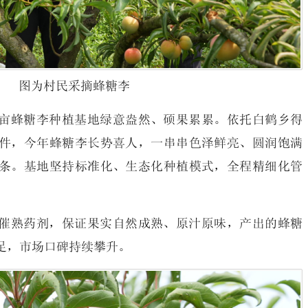
图为村民采摘蜂糖李
亩蜂糖李种植基地绿意盎然、硕果累累。依托白鹤乡得
件，今年蜂糖李长势喜人，一串串色泽鲜亮、圆润饱满
条。基地坚持标准化、生态化种植模式，全程精细化管
催熟药剂，保证果实自然成熟、原汁原味，产出的蜂糖
足，市场口碑持续攀升。