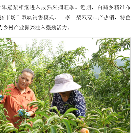
社翠冠梨相继进入成熟采摘旺季。近期，白鹤乡精准布
拓市场”双轨销售模式，一李一梨双双丰产热销，特色
为乡村产业振兴注入强劲活力。