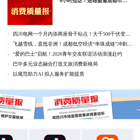
6小时抵达！楚雄盛邀成都市民8月6日共赴火把狂欢之约
四川电网一个月内添两座骨干站点！大千500千伏变电站试运行 筑牢度夏保供根基

飞越雪线，直抵非洲！成都低空经济“串珠成链”冲刺万亿赛道

“爱的巴士”启航！2026青年交友联谊活动浪漫赴约

巴中多元业态融合打造文旅消费新格局

以规范助力AI 拟人服务扩能提质
