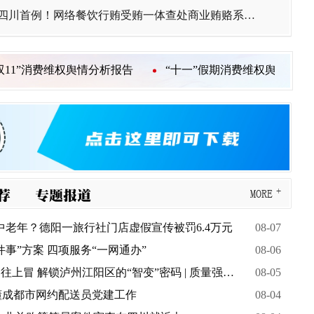
四川首例！网络餐饮行贿受贿一体查处商业贿赂系列案办结
告
“十一”假期消费维权舆情分析报告发布 中消协：建议各
MORE
荐
专题报道
中老年？德阳一旅行社门店虚假宣传被罚6.4万元
08-07
事”方案 四项服务“一网通办”
08-06
解锁泸州江阳区的“智变”密码 | 质量强省·提质兴川⑤
08-05
读懂成都市网约配送员党建工作
08-04