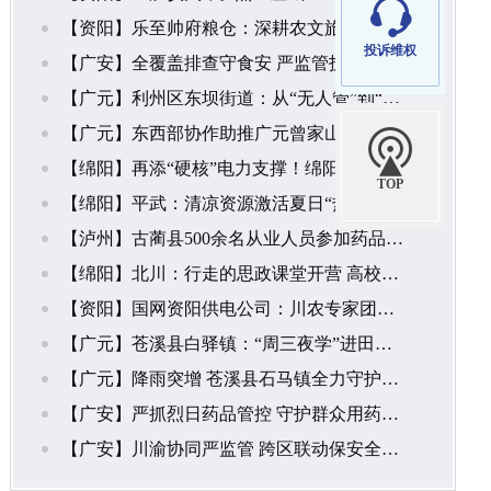

【资阳】乐至帅府粮仓：深耕农文旅融合 绘就丘区乡村振兴新画卷
投诉维权
【广安】全覆盖排查守食安 严监管护航农家乐——邻水县鼎屏市场监管所开展农家乐食品安全专项检查
【广元】利州区东坝街道：从“无人管”到“齐心治”停车红利惠民生
【广元】东西部协作助推广元曾家山蔬菜走上长三角百姓餐桌

【绵阳】再添“硬核”电力支撑！绵阳最大500千伏变电站焕新“上线”
TOP
【绵阳】平武：清凉资源激活夏日“热经济”
【泸州】古蔺县500余名从业人员参加药品追溯信息化专题培训
【绵阳】北川：行走的思政课堂开营 高校学子走进羌乡大地
【资阳】国网资阳供电公司：川农专家团队走进资阳市雁江区一碗水村 以林下中药材种植赋能乡村振兴
【广元】苍溪县白驿镇：“周三夜学”进田间 助农采收践初心
【广元】降雨突增 苍溪县石马镇全力守护群众生命财产安全
【广安】严抓烈日药品管控 守护群众用药安全——邻水县鼎屏市场监管所开展高温天气药品安全专项检查
【广安】川渝协同严监管 跨区联动保安全——坛同、茨竹市场监管所联合开展川渝高竹新区特种设备专项检查