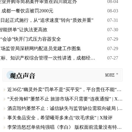
）企业并购等简易案件审查在四川就近办
08-04
成都一餐饮店被罚2000元
08-03
日起正式施行，从“追求速度”转向“质效并重”
07-31
“智能拼单”让执法更高效
07-30
“会诊”快开门式压力容器安全
07-29
市市场监管局深耕网约配送员党建工作图集
07-29
、知识产权综合管理一次性讲透，成都经开区开讲“知产必修课”
07-27
观点声音
MORE
近36亿“幽灵外卖”罚单不是“买平安”，平台责任不能“转单” | X辣评

“天价海鲜”屡禁不止 旅游市场不只需要“连夜通报” | X辣评

酒店毁约屡禁不止：诚信缺失与监管缺位需双向破局 | X辣评

事关食品安全，希望曦哥多来点“吹毛求疵” | X辣评

李荣浩怒怼单依纯强唱《李白》 版权面前流量没有特权 | X辣评
