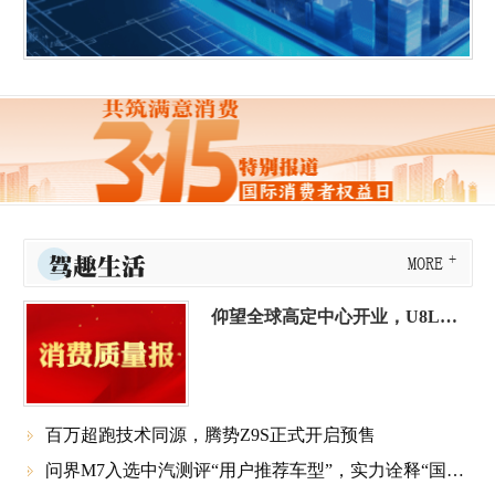
驾趣生活
MORE
仰望全球高定中心开业，U8L鼎藏版同步上市
百万超跑技术同源，腾势Z9S正式开启预售

问界M7入选中汽测评“用户推荐车型”，实力诠释“国民SUV幸福旗舰”
