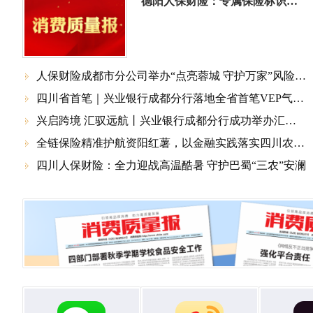
德阳人保财险：专属保险标识擦亮野生菌信用招牌
人保财险成都市分公司举办“点亮蓉城 守护万家”风险防控科创专场活动

四川省首笔｜兴业银行成都分行落地全省首笔VEP气候贷款

兴启跨境 汇驭远航丨兴业银行成都分行成功举办汇率风险中性宣传会

全链保险精准护航资阳红薯，以金融实践落实四川农业千亿产业链部署

四川人保财险：全力迎战高温酷暑 守护巴蜀“三农”安澜
