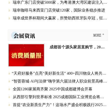
瑞幸广东门店突破5000家，为粤港澳大湾区建设注入咖啡动能

瑞幸咖啡马来西亚门店突破120家，国际业务稳步推进

瑞幸成世界杯期间大赢家，所赞助西班牙队夺冠，狂撒10万张免单券

会展资讯
MORE
成都首个源头家居直购节，2026年1月10日崇州见
​“天府好服务”点亮“美好新生活” 400+四川物业人将共赴中国物博会

​“智荟蓉城·AI与法律”嗨学第六届法律人职业前景高峰论坛成功举办

全国1280家展商齐聚 2025中国成都建博会开幕

从西部引擎到世界标准 2025成都国际工业博览会将于4月23日启幕

首提“农业新质生产力”！这场水产盛会积极践行2025中央一号文件精神
