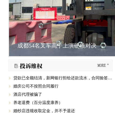
“食安巴士”首探非遗食品安全
成都54名叉车高手上演硬核对决
网红蛋糕门店线下竟为电动车行 成都龙泉驿区查实一起“幽灵外卖”
四川
四川
投诉维权
MORE

贷款已全额结清，新网银行拒给还款流水，合同验签显示被篡改

婚庆公司不按照合同履行

酒店代理被骗了

养老退费（百分温度康养）

婚纱店违规收取定金，并不予退还
