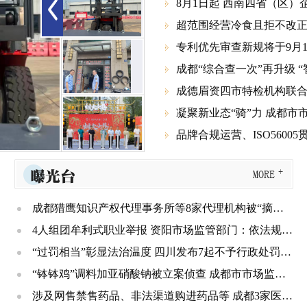
8月1日起 西南四省（区

超范围经营冷食且拒不改正 

专利优先审查新规将于9月1

成都“综合查一次”再升级 

成德眉资四市特检机构联合

凝聚新业态“骑”力 成都

“烟火小巷”开巷 成都市已入驻商家门店超675家
21市州“食安尖兵”集结成都 这场食品安全演练全程高能
品牌合规运营、ISO56005贯标

曝光台
MORE
成都猎鹰知识产权代理事务所等8家代理机构被“摘牌” 三年内不得重新申请登记
4人组团牟利式职业举报 资阳市场监管部门：依法规制、不予奖励
“过罚相当”彰显法治温度 四川发布7起不予行政处罚典型案例
“钵钵鸡”调料加亚硝酸钠被立案侦查 成都市市场监管局公布一批典型案例
涉及网售禁售药品、非法渠道购进药品等 成都3家医疗机构被处罚