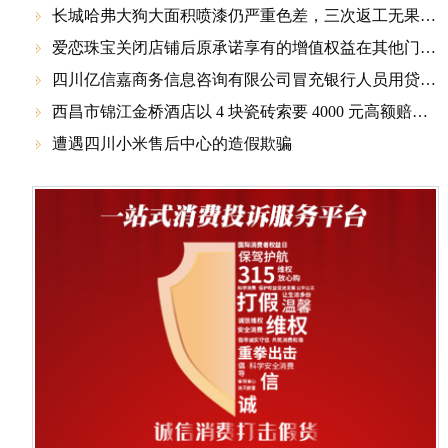
长城哈弗大狗大面积喷漆仍严重色差，三次返工无果还要第四次，厂家和4S店推诿不管！

爱恋珠宝关闭店铺后原承诺享有的增值权益在其他门店成一纸空文

四川亿信嘉商务信息咨询有限公司冒充银行人员用贷款名义诈骗

西昌市锦江金桥酒店以 4 块瓷砖索要 4000 元高额赔偿，非法扣车胁迫付款，涉嫌价格欺诈与侵权

遭遇四川小米售后中心的造假欺骗
