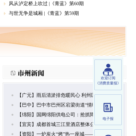
风从泸定桥上吹过 |《青蓝》第60期

与世无争是城厢 |《青蓝》第59期


市州新闻
MORE
欢迎订阅
《消费质量报》
【广元】雨后清淤排危暖民心 利州区南河街道全力守护人民群众生命财产安全
【巴中】巴中市巴州区宕梁街道“情暖盛夏·童心护航”暑期托管班第一期正式开班
【绵阳】国网绵阳供电公司：抢抓降温窗口期 筑牢度夏保供根基
电子报
【宜宾】成都首城三江里酒店整体公开招租公告
【资阳】一炉炭火“烤”热一座城——乐至烧烤美食消费季的“三味真火”