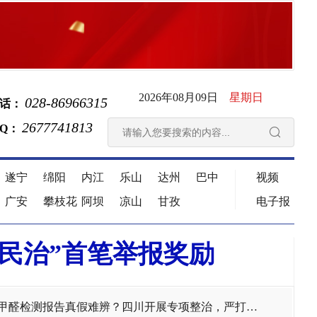
2026年08月09日
星期日
028-86966315
话：
2677741813
 Q：

遂宁
绵阳
内江
乐山
达州
巴中
视频
广安
攀枝花
阿坝
凉山
甘孜
电子报
民治”首笔举报奖励
甲醛检测报告真假难辨？四川开展专项整治，严打三大乱象