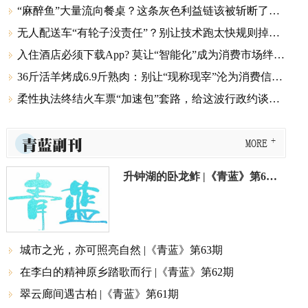
“麻醉鱼”大量流向餐桌？这条灰色利益链该被斩断了！| X辣评

无人配送车“有轮子没责任”？别让技术跑太快规则掉了队|X辣评

入住酒店必须下载App? 莫让“智能化”成为消费市场绊脚石

36斤活羊烤成6.9斤熟肉：别让“现称现宰”沦为消费信任陷阱

柔性执法终结火车票“加速包”套路，给这波行政约谈点赞

青蓝副刊
MORE
升钟湖的卧龙鲊 |《青蓝》第64期
城市之光，亦可照亮自然 |《青蓝》第63期

在李白的精神原乡踏歌而行 |《青蓝》第62期

翠云廊间遇古柏 |《青蓝》第61期
