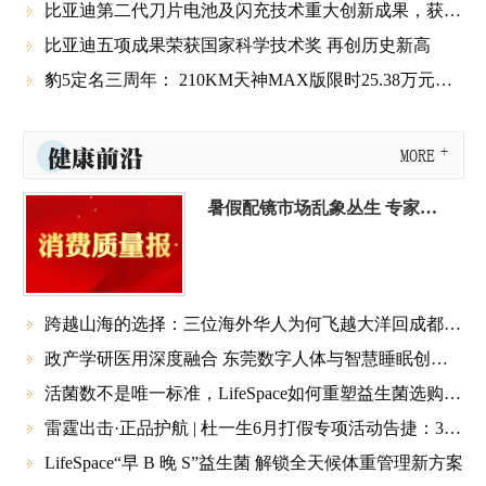
比亚迪第二代刀片电池及闪充技术重大创新成果，获工信部点赞

比亚迪五项成果荣获国家科学技术奖 再创历史新高

豹5定名三周年： 210KM天神MAX版限时25.38万元，让越野成为人人可享的生活方式

健康前沿
MORE
暑假配镜市场乱象丛生 专家提醒：不是配个眼镜这么简单！
跨越山海的选择：三位海外华人为何飞越大洋回成都做白内障手术？

政产学研医用深度融合 东莞数字人体与智慧睡眠创新联合体正式揭牌

活菌数不是唯一标准，LifeSpace如何重塑益生菌选购逻辑？

雷霆出击·正品护航 | 杜一生6月打假专项活动告捷：358家违规网店被集中清剿

LifeSpace“早 B 晚 S”益生菌 解锁全天候体重管理新方案
