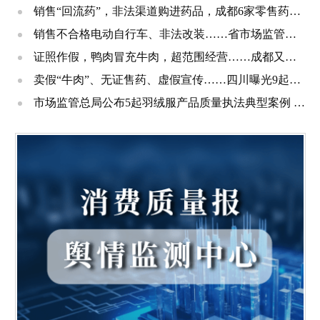
销售“回流药”，非法渠道购进药品，成都6家零售药店、诊所被罚
销售不合格电动自行车、非法改装……省市场监管局公布一批典型案例
证照作假，鸭肉冒充牛肉，超范围经营……成都又一批外卖店“遭了”
卖假“牛肉”、无证售药、虚假宣传……四川曝光9起典型案件
市场监管总局公布5起羽绒服产品质量执法典型案例 四川达州一案例入选