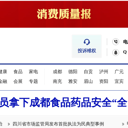


电
投诉维权
Q
健康
食品
家电
成都
德阳
自贡
泸州
广元
金融
会展
专题
南充
雅安
眉山
资阳
宜宾
卖员拿下成都食品药品安全“全
治
四川省市场监管局发布首批执法为民典型事例

