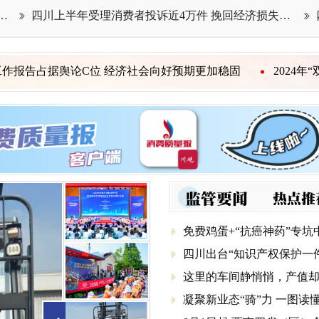
……四川燃气安装使用价格乱象典型案例被曝光
四川上半年受理消费者投诉近4万件 挽回经济损失超1400万元


社会向好预期更加稳固
2024年“双11”消费维权舆情分析报
监管要闻
热点推
免费鸡蛋+“抗癌神药”专坑

四川出台“知识产权保护一件

这里的车间静悄悄，产值却往上冒 

凝聚新业态“骑”力 一图
