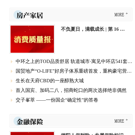
房产家居
MORE
不负夏日，满载成长 | 第 16 届成都中海 “童梦同想” 小业主体验营圆满收官
中环之上的TOD品质舒居 轨道城市·寓见中环店541套保租房启动登记

国贸地产“O-LIFE”好房子体系重磅首发，重构豪宅营造标准

生长在天府CBD的一座醇熟大城

首入国宾、加码二八，招商蛇口的两次选择绝非偶然

交子峯萃 ——一份国企“确定性”的答卷

金融保险
MORE