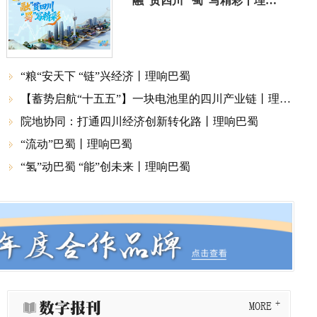
“融”贯四川 “蜀”写精彩丨理响巴蜀
“粮“安天下 “链”兴经济丨理响巴蜀

【蓄势启航“十五五”】一块电池里的四川产业链丨理响巴蜀

院地协同：打通四川经济创新转化路丨理响巴蜀

“流动”巴蜀丨理响巴蜀

“氢”动巴蜀 “能”创未来丨理响巴蜀

数字报刊
MORE
