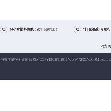


24小时报料热线：
“打假治敲”专项
028-86966315
消费质
消费质量报全媒体 版权所COPYRIGHT 2011 WWW.XFZLW.COM .ALL R