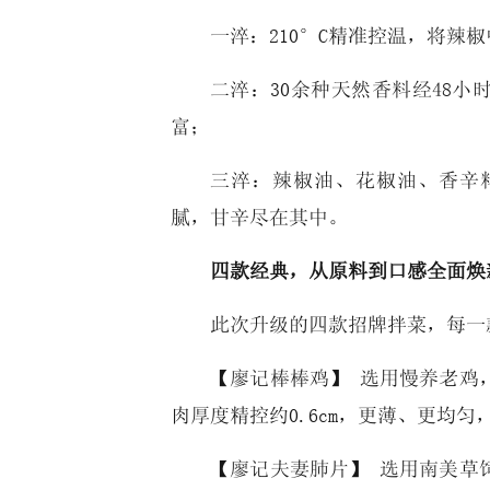
一淬：210°C精准控温，将辣
二淬：30余种天然香料经48
富；
三淬：辣椒油、花椒油、香辛
腻，甘辛尽在其中。
四款经典，从原料到口感全面焕
此次升级的四款招牌拌菜，每一
【廖记棒棒鸡】 选用慢养老鸡
肉厚度精控约0.6cm，更薄、更均
【廖记夫妻肺片】 选用南美草