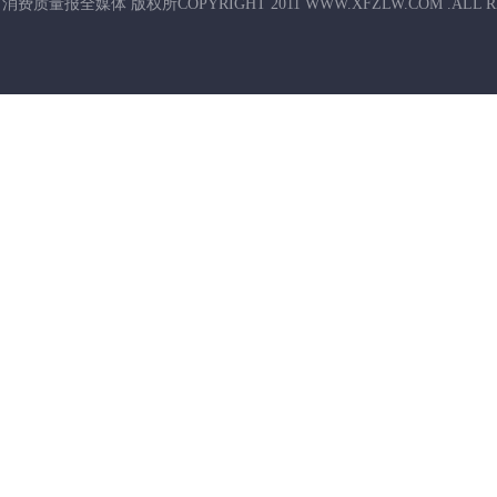
消费质量报全媒体 版权所COPYRIGHT 2011 WWW.XFZLW.COM .ALL R