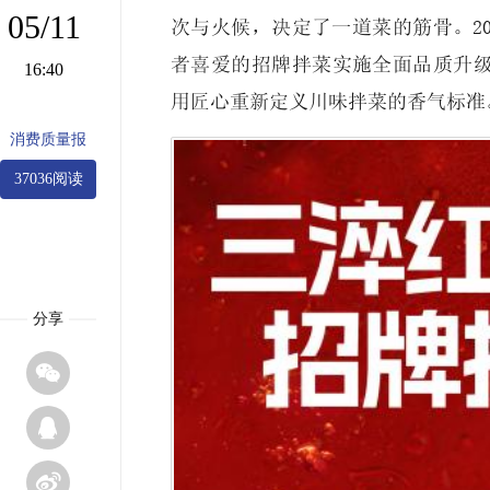
05/11
次与火候，决定了一道菜的筋骨。20
者喜爱的招牌拌菜实施全面品质升
16:40
用匠心重新定义川味拌菜的香气标准
消费质量报
37036阅读
分享


