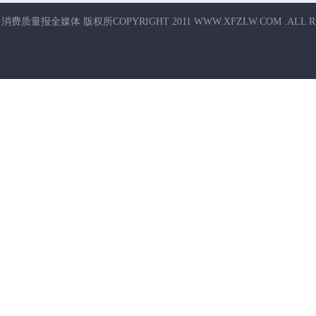
消费质量报全媒体 版权所COPYRIGHT 2011 WWW.XFZLW.COM .ALL R