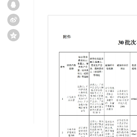


