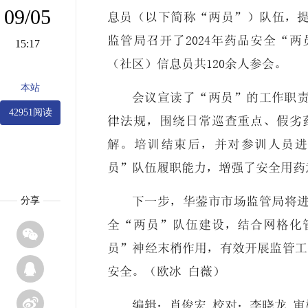
09/05
息员（以下简称“两员”）队伍，
监管局召开了2024年药品安全“
15:17
（社区）信息员共120余人参会。
本站
会议宣读了“两员”的工作职
42951阅读
律法规，围绕日常巡查重点、假劣
解。培训结束后，并对参训人员进
员”队伍履职能力，增强了安全用药
分享
下一步，
华蓥市市场监管局
将
全“两员”队伍建设，结合网格化

员”神经末梢作用，有效开展监管工

安全。（欧冰 白薇）

编辑：肖俊宏 校对：李晓龙 审