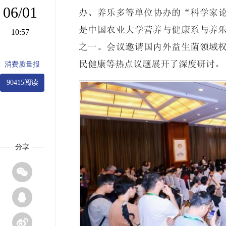
06/01
办、养乐多等单位协办的“科学家
是中国农业大学营养与健康系与养
10:57
之一。会议邀请国内外益生菌领域
民健康等热点议题展开了深度研讨。
消费质量报
90415阅读
分享


