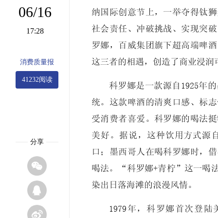
06/16
纳国际创意节上，一举夺得钛狮
社会责任、冲破挑战、实现突破
17:28
罗娜，百威集团旗下超高端啤酒
这三者的相遇，创造了商业浸润
消费质量报
41232阅读
科罗娜是一款源自1925
统。这款啤酒的清爽口感、标志
受消费者喜爱。科罗娜的喝法挺
美好。据说，这种饮用方式源
分享
口；墨西哥人在喝科罗娜时，借

喝法。“科罗娜+青柠”这一喝
染出日落海滩的浪漫风情。

1979年，科罗娜首次登
