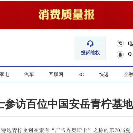


电
投诉维权
Q
家电
汽车
互联网
3C
快递
金
士参访百位中国安岳青柠基地
中国特选青柠企划在素有“广告界奥斯卡”之称的第70届戛