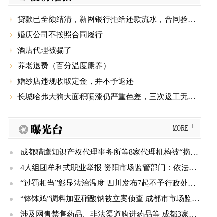
贷款已全额结清，新网银行拒给还款流水，合同验签显示被篡改

婚庆公司不按照合同履行

酒店代理被骗了

养老退费（百分温度康养）

婚纱店违规收取定金，并不予退还

长城哈弗大狗大面积喷漆仍严重色差，三次返工无果还要第四次，厂家和4S店推诿不管！

曝光台
MORE
成都猎鹰知识产权代理事务所等8家代理机构被“摘牌” 三年内不得重新申请登记
4人组团牟利式职业举报 资阳市场监管部门：依法规制、不予奖励
“过罚相当”彰显法治温度 四川发布7起不予行政处罚典型案例
“钵钵鸡”调料加亚硝酸钠被立案侦查 成都市市场监管局公布一批典型案例
涉及网售禁售药品、非法渠道购进药品等 成都3家医疗机构被处罚