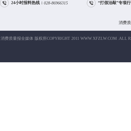


24小时报料热线：
“打假治敲”专项
028-86966315
消费质
消费质量报全媒体 版权所COPYRIGHT 2011 WWW.XFZLW.COM .ALL R