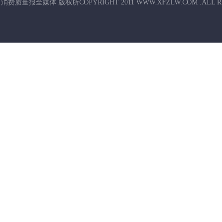
消费质量报全媒体 版权所COPYRIGHT 2011 WWW.XFZLW.COM .ALL R