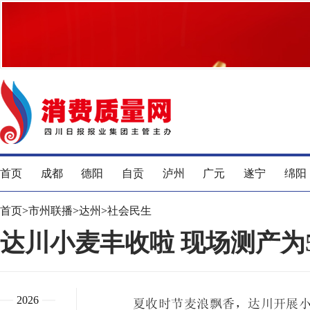
首页
成都
德阳
自贡
泸州
广元
遂宁
绵阳
首页
>
市州联播
>
达州
>
社会民生
达川小麦丰收啦 现场测产为50
2026
夏收时节麦浪飘香，达川开展