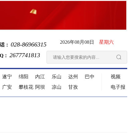
2026年08月08日
星期六
028-86966315
话：
2677741813
 Q：

遂宁
绵阳
内江
乐山
达州
巴中
视频
广安
攀枝花
阿坝
凉山
甘孜
电子报