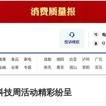


电
投诉维权
Q
健康
食品
家电
成都
德阳
自贡
泸州
广元
金融
会展
专题
南充
雅安
眉山
资阳
宜宾
年科技周活动精彩纷呈