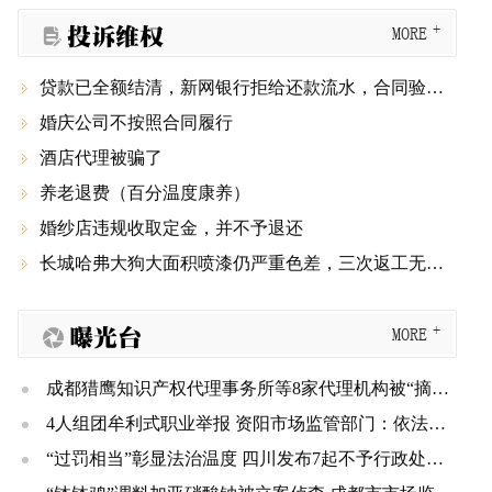
投诉维权
MORE

贷款已全额结清，新网银行拒给还款流水，合同验签显示被篡改

婚庆公司不按照合同履行

酒店代理被骗了

养老退费（百分温度康养）

婚纱店违规收取定金，并不予退还

长城哈弗大狗大面积喷漆仍严重色差，三次返工无果还要第四次，厂家和4S店推诿不管！

曝光台
MORE
成都猎鹰知识产权代理事务所等8家代理机构被“摘牌” 三年内不得重新申请登记
4人组团牟利式职业举报 资阳市场监管部门：依法规制、不予奖励
“过罚相当”彰显法治温度 四川发布7起不予行政处罚典型案例