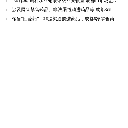
“钵钵鸡”调料加亚硝酸钠被立案侦查 成都市市场监管局公布一批典型案例
涉及网售禁售药品、非法渠道购进药品等 成都3家医疗机构被处罚
销售“回流药”，非法渠道购进药品，成都6家零售药店、诊所被罚