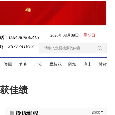
2026年08月09日
星期日
028-86966315
话：
2677741813
 Q：

资阳
宜宾
广安
攀枝花
阿坝
凉山
甘孜
获佳绩
投诉维权
MORE
