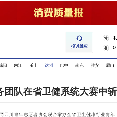


电
投诉维权
Q
绵阳
内江
乐山
达州
巴中
南充
雅安
眉山
务团队在省卫健系统大赛中斩
同四川青年志愿者协会联合举办全省卫生健康行业青年