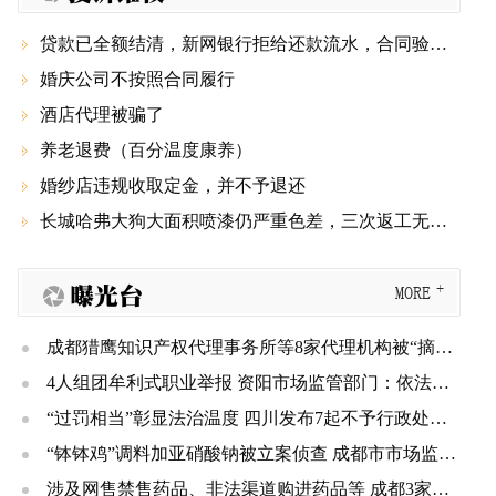
贷款已全额结清，新网银行拒给还款流水，合同验签显示被篡改

婚庆公司不按照合同履行

酒店代理被骗了

养老退费（百分温度康养）

婚纱店违规收取定金，并不予退还

长城哈弗大狗大面积喷漆仍严重色差，三次返工无果还要第四次，厂家和4S店推诿不管！

曝光台
MORE
成都猎鹰知识产权代理事务所等8家代理机构被“摘牌” 三年内不得重新申请登记
4人组团牟利式职业举报 资阳市场监管部门：依法规制、不予奖励
“过罚相当”彰显法治温度 四川发布7起不予行政处罚典型案例
“钵钵鸡”调料加亚硝酸钠被立案侦查 成都市市场监管局公布一批典型案例
涉及网售禁售药品、非法渠道购进药品等 成都3家医疗机构被处罚