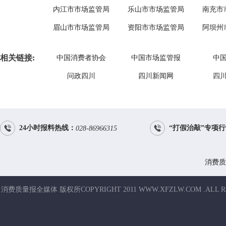
内江市市场监管局
乐山市市场监管局
南充市
眉山市市场监管局
资阳市市场监管局
阿坝州
相关链接:
中国消费者协会
中国市场监管报
中
问政四川
四川新闻网
四


24小时报料热线：
“打假治敲”专项
028-86966315
消费质
消费质量报全媒体 版权所COPYRIGHT 2011 WWW.XFZLW.COM .ALL R