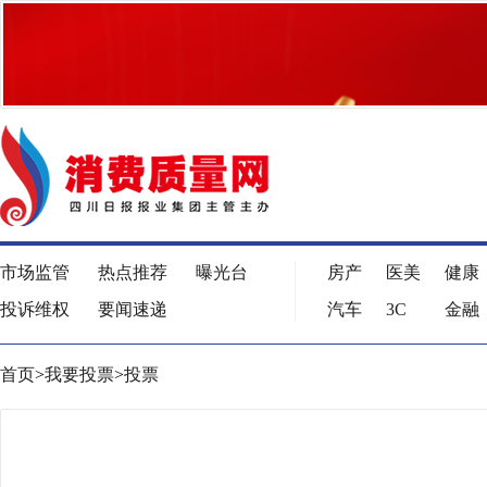
市场监管
热点推荐
曝光台
房产
医美
健康
投诉维权
要闻速递
汽车
3C
金融
首页
>
我要投票
>
投票